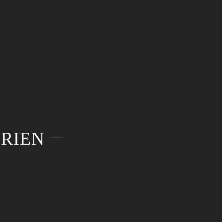
RIEN
Lifestylefotografie
Popdialog des
Freiburg
Landes BW
Lifestylefotografie
Popdialog des
Freiburg
Landes BW