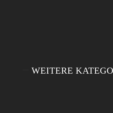
WEITERE KATEGO
Förderpreisverleihung
Corporate Image –
der IHK-Stiftung
Gemeinde
Südlicher Oberrhein
Kirchzarten
Förderpreisverleihung
Corporate Image –
der IHK-Stiftung
Gemeinde