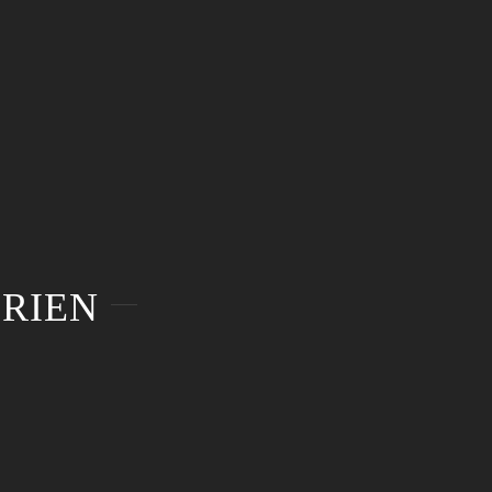
RIEN
Eventfilm –
Eventfotograf –
Shared Leadership
Städtetag BW
Eventfilm – Shared
Eventfotograf –
Leadership
Städtetag BW