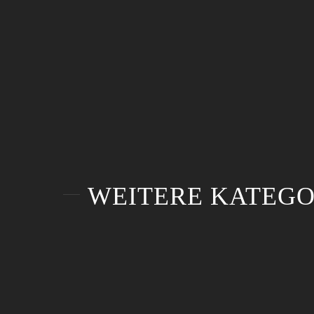
WEITERE KATEGO
Förderpreisverleihung
eHealth-Forum –
der IHK-Stiftung
Eventfilm
Südlicher Oberrhein
Förderpreisverleihung
eHealth-Forum –
der IHK-Stiftung
Eventfilm