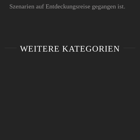
Szenarien auf Entdeckungsreise gegangen ist.
WEITERE KATEGORIEN
Spitzensport trifft Wirtschaft
Spitzensport trifft Wirtschaft
Förderpreisverleihung der IHK-Stiftung
Südlicher Oberrhein
Förderpreisverleihung der IHK-Stiftung
Südlicher Oberrhein