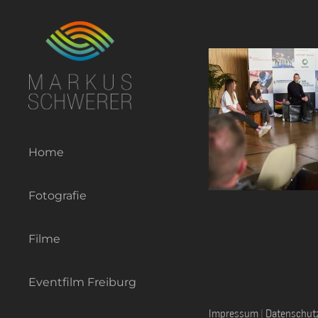
Zum
Inhalt
springen
Home
Fotografie
Filme
Eventfilm Freiburg
Impressum
|
Datenschut