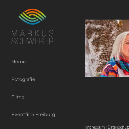
Zum
Inhalt
springen
Home
Fotografie
Filme
Eventfilm Freiburg
Impressum
|
Datenschut