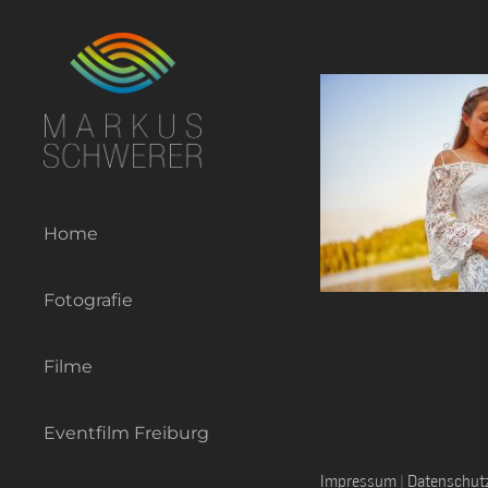
Zum
Inhalt
springen
Home
Fotografie
Filme
Eventfilm Freiburg
Impressum
|
Datenschut