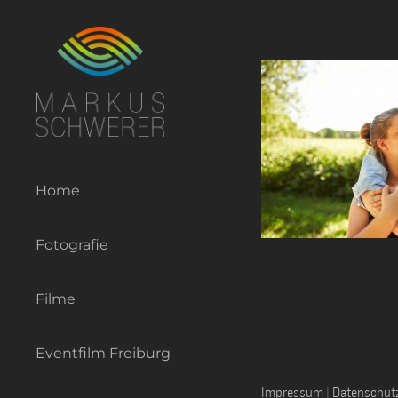
Zum
Inhalt
springen
Home
Fotografie
Filme
Eventfilm Freiburg
Impressum
|
Datenschut