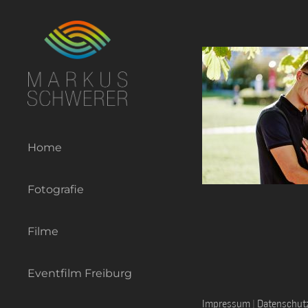
Zum
Inhalt
springen
Home
Fotografie
Filme
Eventfilm Freiburg
Impressum
|
Datenschut