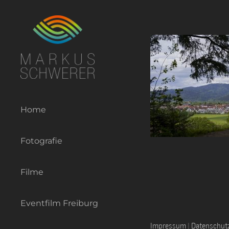
Zum
Inhalt
springen
Home
Fotografie
Filme
Eventfilm Freiburg
Impressum
|
Datenschut