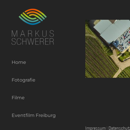
Zum
Inhalt
springen
Home
Fotografie
Filme
Eventfilm Freiburg
Impressum
|
Datenschut