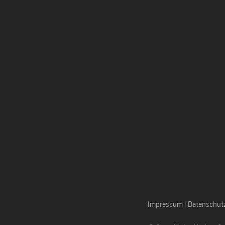
Eventfotograf IHK
Impressum
|
Datenschut