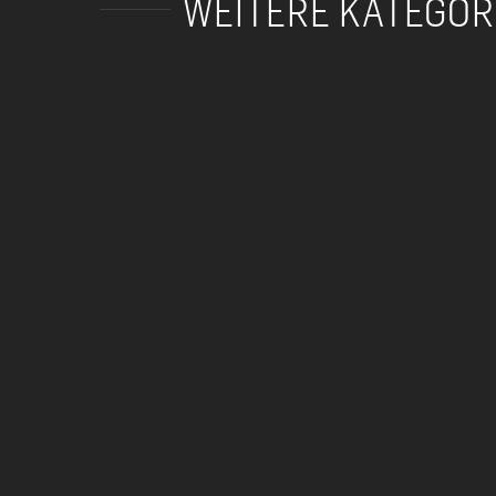
WEITERE KATEGOR
Förderpreisverleihung
Corporate Image –
der IHK-Stiftung
Gemeinde
Südlicher Oberrhein
Kirchzarten
Förderpreisverleihung
Corporate Image –
der IHK-Stiftung
Gemeinde
Südlicher Oberrhein
Kirchzarten
Uni-Freiburg
Drohne
EPICUR 2022