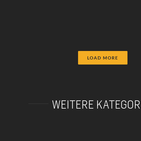
LOAD MORE
WEITERE KATEGOR
Förderpreisverleihung
Corporate Image
der IHK-Stiftung
– Gemeinde