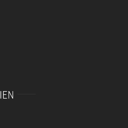
IEN
Lifestylefotografie
Popdialog des
Freiburg
Landes BW